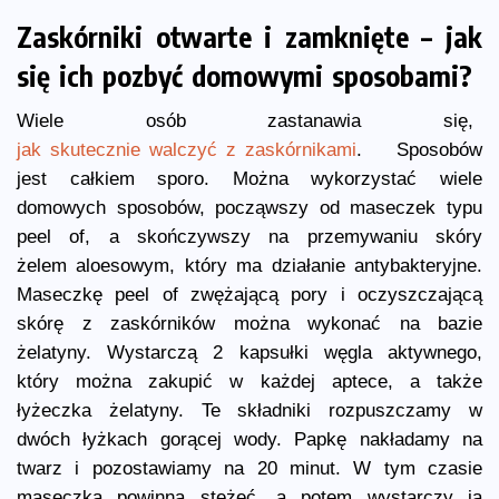
Zaskórniki otwarte i zamknięte – jak
się ich pozbyć domowymi sposobami?
Wiele osób zastanawia się,
jak skutecznie walczyć z zaskórnikami
. Sposobów
jest całkiem sporo. Można wykorzystać wiele
domowych sposobów, począwszy od maseczek typu
peel of, a skończywszy na przemywaniu skóry
żelem aloesowym, który ma działanie antybakteryjne.
Maseczkę peel of zwężającą pory i oczyszczającą
skórę z zaskórników można wykonać na bazie
żelatyny. Wystarczą 2 kapsułki węgla aktywnego,
który można zakupić w każdej aptece, a także
łyżeczka żelatyny. Te składniki rozpuszczamy w
dwóch łyżkach gorącej wody. Papkę nakładamy na
twarz i pozostawiamy na 20 minut. W tym czasie
maseczka powinna stężeć, a potem wystarczy ją