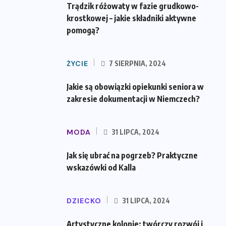
Trądzik różowaty w fazie grudkowo-
krostkowej – jakie składniki aktywne
pomogą?
ŻYCIE
7 SIERPNIA, 2024
Jakie są obowiązki opiekunki seniora w
zakresie dokumentacji w Niemczech?
MODA
31 LIPCA, 2024
Jak się ubrać na pogrzeb? Praktyczne
wskazówki od Kalla
DZIECKO
31 LIPCA, 2024
Artystyczne kolonie: twórczy rozwój i