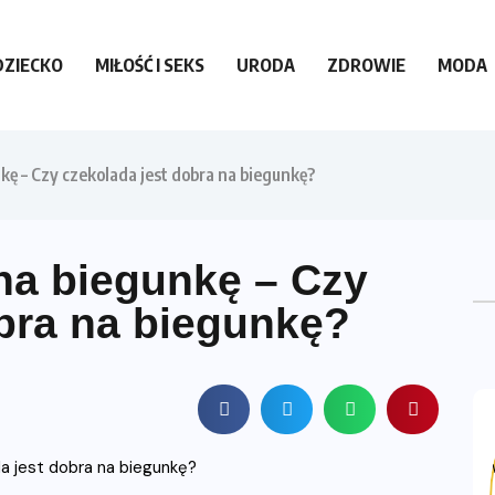
DZIECKO
MIŁOŚĆ I SEKS
URODA
ZDROWIE
MODA
ę – Czy czekolada jest dobra na biegunkę?
a biegunkę – Czy
obra na biegunkę?