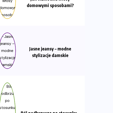
domowymi sposobami?
Jasne jeansy – modne
stylizacje damskie
Ból podbrzusza po stosunku –