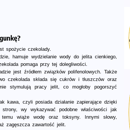
egunkę?
st spożycie czekolady.
zie, hamuje wydzielanie wody do jelita cienkiego,
zekolada pomaga przy tej dolegliwości.
adzie jest źródłem związków polifenolowych. Także
kowo czekolada składa się cukrów i tłuszczów oraz
 nie stymulują pracy jelit, co mogłoby pogorszyć
k kawa, czyli posiada działanie zapierające dzięki
j strony, wy wykazywać podobne właściwości jak
ęki temu wiąże wodę oraz toksyny. Innymi słowy,
aż zagęszcza zawartość jelit.