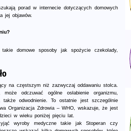
 szukają porad w internecie dotyczących domowych
a jej objawów.
niu?
 takie domowe sposoby jak spożycie czekolady,
ło
jący na częstszym niż zazwyczaj oddawaniu stolca.
a może odczuwać ogólne osłabienie organizmu,
 także odwodnienie. To ostatnie jest szczególnie
owa Organizacja Zdrowia – WHO, wskazuje, że jest
zieci w wieku poniżej pięciu lat.
zyjąć wyroby medyczne takie jak Stoperan czy
 jeszcze wskazać kilka domowych sposobów, które