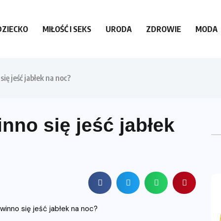
DZIECKO
MIŁOŚĆ I SEKS
URODA
ZDROWIE
MODA
ię jeść jabłek na noc?
nno się jeść jabłek