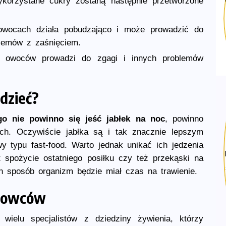
ykorzystane cukry zostaną następnie przetworzone
owocach działa pobudzająco i może prowadzić do
lemów z zaśnięciem.
ci owoców prowadzi do zgagi i innych problemów
dzieć?
go nie powinno się jeść jabłek na noc
, powinno
h. Oczywiście jabłka są i tak znacznie lepszym
y typu fast-food. Warto jednak unikać ich jedzenia
 spożycie ostatniego posiłku czy też przekąski na
n sposób organizm będzie miał czas na trawienie.
chowców
wielu specjalistów z dziedziny żywienia, którzy