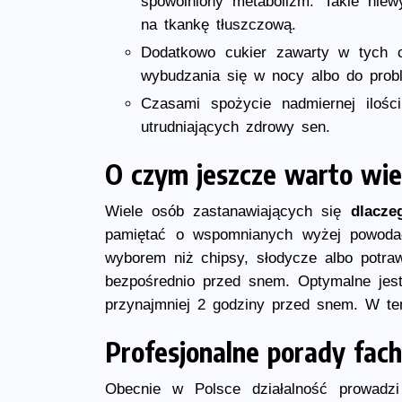
spowolniony metabolizm. Takie niew
na tkankę tłuszczową.
Dodatkowo cukier zawarty w tych 
wybudzania się w nocy albo do prob
Czasami spożycie nadmiernej iloś
utrudniających zdrowy sen.
O czym jeszcze warto wie
Wiele osób zastanawiających się
dlacze
pamiętać o wspomnianych wyżej powodac
wyborem niż chipsy, słodycze albo potraw
bezpośrednio przed snem. Optymalne jest
przynajmniej 2 godziny przed snem. W te
Profesjonalne porady fa
Obecnie w Polsce działalność prowadzi 