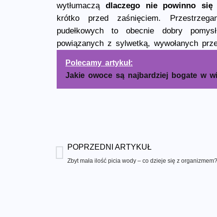
wytłumaczą
dlaczego nie powinno się
krótko przed zaśnięciem. Przestrzega
pudełkowych to obecnie dobry pomys
powiązanych z sylwetką, wywołanych prze
Polecamy artykuł:
Jakie owoce są najbardziej bogate w w
POPRZEDNI ARTYKUŁ
Zbyt mała ilość picia wody – co dzieje się z organizmem