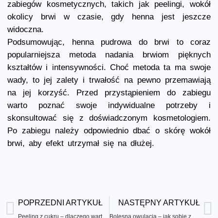
zabiegów kosmetycznych, takich jak peelingi, wokół
okolicy brwi w czasie, gdy henna jest jeszcze
widoczna.
Podsumowując, henna pudrowa do brwi to coraz
popularniejsza metoda nadania brwiom pięknych
kształtów i intensywności. Choć metoda ta ma swoje
wady, to jej zalety i trwałość na pewno przemawiają
na jej korzyść. Przed przystąpieniem do zabiegu
warto poznać swoje indywidualne potrzeby i
skonsultować się z doświadczonym kosmetologiem.
Po zabiegu należy odpowiednio dbać o skórę wokół
brwi, aby efekt utrzymał się na dłużej.
POPRZEDNI ARTYKUŁ
NASTĘPNY ARTYKUŁ
Peeling z cukru – dlaczego warto go stosować?
Bolesna owulacja – jak sobie z nią radzić?