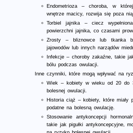
Endometrioza – choroba, w której
wnętrze macicy, rozwija się poza nią
Torbiel jajnika – ciecz wypełni
powierzchni jajnika, co czasami prow
Zrosty – bliznowce lub tkanka b
jajowodów lub innych narządów mied
Infekcje – choroby zakaźne, takie j
bólu podczas owulacji.
Inne czynniki, które mogą wpływać na ryzy
Wiek – kobiety w wieku od 20 do 3
bolesnej owulacji.
Historia ciąż – kobiety, które miały
podatne na bolesną owulację.
Stosowanie antykoncepcji hormonaln
takie jak pigułki antykoncepcyjne,
na ryzyko bolesnej owulacji.