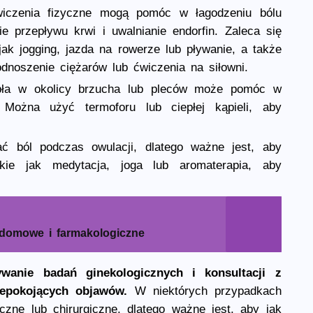
iczenia fizyczne mogą pomóc w łagodzeniu bólu
e przepływu krwi i uwalnianie endorfin. Zaleca się
jak jogging, jazda na rowerze lub pływanie, a także
dnoszenie ciężarów lub ćwiczenia na siłowni.
epła w okolicy brzucha lub pleców może pomóc w
 Można użyć termoforu lub ciepłej kąpieli, aby
ać ból podczas owulacji, dlatego ważne jest, aby
akie jak medytacja, joga lub aromaterapia, aby
 domowe i farmakologiczne
wanie badań ginekologicznych i konsultacji z
iepokojących objawów.
W niektórych przypadkach
zne lub chirurgiczne, dlatego ważne jest, aby jak