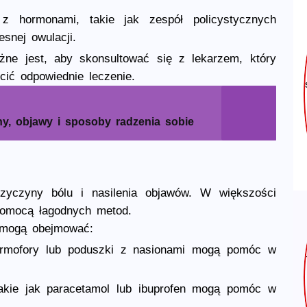
z hormonami, takie jak zespół policystycznych
snej owulacji.
ażne jest, aby skonsultować się z lekarzem, który
ić odpowiednie leczenie.
y, objawy i sposoby radzenia sobie
rzyczyny bólu i nasilenia objawów. W większości
pomocą łagodnych metod.
i mogą obejmować:
 termofory lub poduszki z nasionami mogą pomóc w
takie jak paracetamol lub ibuprofen mogą pomóc w