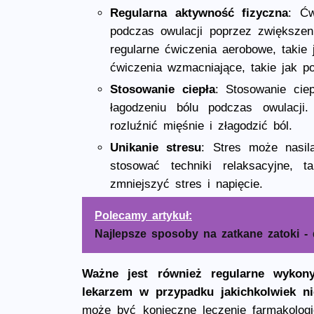
Regularna aktywność fizyczna
: Ćw
podczas owulacji poprzez zwiększeni
regularne ćwiczenia aerobowe, takie 
ćwiczenia wzmacniające, takie jak po
Stosowanie ciepła
: Stosowanie ci
łagodzeniu bólu podczas owulacji.
rozluźnić mięśnie i złagodzić ból.
Unikanie stresu
: Stres może nasil
stosować techniki relaksacyjne, t
zmniejszyć stres i napięcie.
Polecamy artykuł:
Najlepsze sposoby na zatkane zatoki -
Ważne jest również regularne wykony
lekarzem w przypadku jakichkolwiek n
może być konieczne leczenie farmakologic