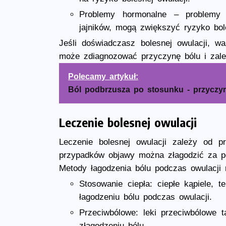
Problemy hormonalne – problemy 
jajników, mogą zwiększyć ryzyko bole
Jeśli doświadczasz bolesnej owulacji, w
może zdiagnozować przyczynę bólu i zalec
Polecamy artykuł:
Ból podbrzusza po stosunku - przyczyn
Leczenie bolesnej owulacji
Leczenie bolesnej owulacji zależy od p
przypadków objawy można złagodzić za 
Metody łagodzenia bólu podczas owulacj
Stosowanie ciepła: ciepłe kąpiele,
łagodzeniu bólu podczas owulacji.
Przeciwbólowe: leki przeciwbólowe 
złagodzeniu bólu.