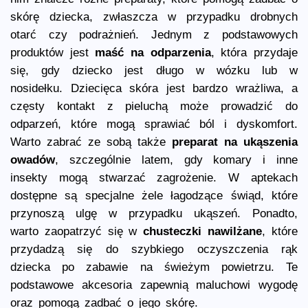
skórę dziecka, zwłaszcza w przypadku drobnych
otarć czy podrażnień. Jednym z podstawowych
produktów jest
maść na odparzenia
, która przydaje
się, gdy dziecko jest długo w wózku lub w
nosidełku. Dziecięca skóra jest bardzo wrażliwa, a
częsty kontakt z pieluchą może prowadzić do
odparzeń, które mogą sprawiać ból i dyskomfort.
Warto zabrać ze sobą także
preparat na ukąszenia
owadów
, szczególnie latem, gdy komary i inne
insekty mogą stwarzać zagrożenie. W aptekach
dostępne są specjalne żele łagodzące świąd, które
przynoszą ulgę w przypadku ukąszeń. Ponadto,
warto zaopatrzyć się w
chusteczki nawilżane
, które
przydadzą się do szybkiego oczyszczenia rąk
dziecka po zabawie na świeżym powietrzu. Te
podstawowe akcesoria zapewnią maluchowi wygodę
oraz pomogą zadbać o jego skórę.